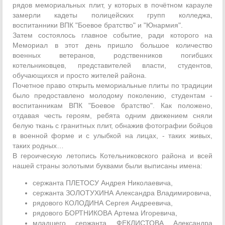
рядов мемориальных плит, у которых в почётном карауле
замерли кадеты полицейских групп колледжа,
воспитанники ВПК "Боевое братство" и "Юнармия".
Затем состоялось главное событие, ради которого на
Мемориал в этот день пришло большое количество
военных ветеранов, родственников погибших
котельниковцев, представителей власти, студентов,
обучающихся и просто жителей района.
Почетное право открыть мемориальные плиты по традиции
было предоставлено молодому поколению, студентам -
воспитанникам ВПК "Боевое братство". Как положено,
отдавая честь героям, ребята одним движением сняли
белую ткань с гранитных плит, обнажив фотографии бойцов
в военной форме и с улыбкой на лицах, - таких живых,
таких родных…
В героическую летопись Котельниковского района и всей
нашей страны золотыми буквами были выписаны имена:
сержанта ПЛЕТОСУ Андрея Николаевича,
сержанта ЗОЛОТУХИНА Александра Владимировича,
рядового КОЛОДИНА Сергея Андреевича,
рядового БОРТНИКОВА Артема Игоревича,
младшего сержанта ФЕКЛИСТОВА Александра