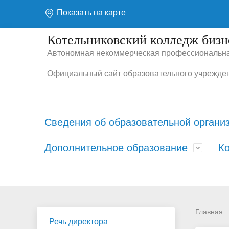
Показать на карте
Котельниковский колледж бизн
Автономная некоммерческая профессиональна
Официальный сайт образовательного учрежде
Сведения об образовательной органи
Дополнительное образование
К
Основные сведения
Учебные материалы
Центр содействия
Структу
Оплата
Отзывы
трудоустройства выпускников
образо
Научная жизнь
Студенч
Как сос
Детский центр "АБВГДейка"
Центр а
"Чемпи
«Englis
Главная
Материально-техническое
Стипен
Речь директора