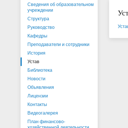
обеспечение и оснащённость
обучаю
Сведения об образовательном
образовательного процесса
учреждении
Ус
Вакант
Структура
(перев
Уст
Руководство
Кафедры
Преподаватели и сотрудники
История
Устав
Библиотека
Новости
Объявления
Лицензии
Контакты
Видеогалерея
План финансово-
хозяйственной деятельности