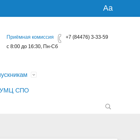
Aa
Приёмная комиссия
+7 (84476) 3-33-59
с 8:00 до 16:30, Пн-Сб
ускникам
РУМЦ СПО
никам
Образование
Студенческая жизнь
Контактная информация ССТВ
ты и
ти
Руководство. Педагогический
Расписание занятий
Трудоустройство
на 5+"
(научно-педагогический) состав
усной
Страница безопасности
е
Финансово-хозяйственная