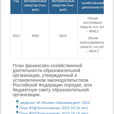
Год
материальные
материальные
п
хозяйственной
средства (тыс.
средства (тыс.
деятельности
руб.)
руб.)
Объем
поступивших
средств, тыс. руб.
ср
– 9090,5
2022
9090
8624
Объем
Вн
израсходованных
ср
средств, тыс.руб.
р
– 8624,5
План финансово-хозяйственной
деятельности образовательной
организации, утвержденный в
установленном законодательством
Российской Федерации порядке, или
бюджетную смету образовательной
организации.
сведения об объеме образоват.деят. 2022
План ФХД Котельниково 2023-24 2й лист
План ФХД Котельниково 2023-24 1й лист