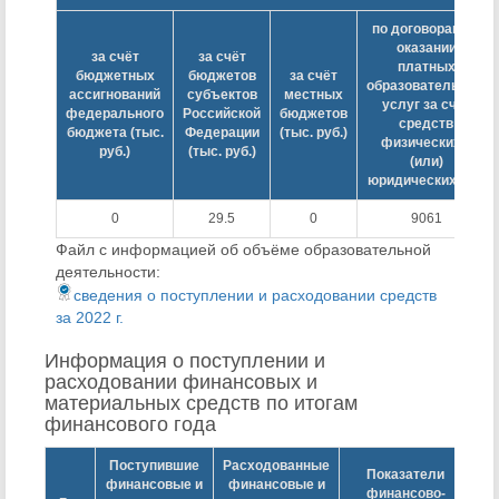
по договорам об
оказании
за счёт
за счёт
платных
бюджетных
бюджетов
за счёт
образовательных
ассигнований
субъектов
местных
услуг за счет
федерального
Российской
бюджетов
средств
бюджета (тыс.
Федерации
(тыс. руб.)
физических и
руб.)
(тыс. руб.)
(или)
юридических лиц
0
29.5
0
9061
Файл с информацией об объёме образовательной
деятельности:
сведения о поступлении и расходовании средств
за 2022 г.
Информация о поступлении и
расходовании финансовых и
материальных средств по итогам
финансового года
Поступившие
Расходованные
Показатели
финансовые и
финансовые и
финансово-