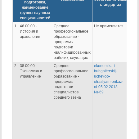
подготовки,
стандартах
наименование
группы научных
специальностей
1
46.00.00 -
Среднее
Не применяется
Не п
История и
профессиональное
археология
образование -
программы
подготовки
квалифицированных
рабочих, служащих
2
38.00.00 -
Среднее
ekonomika-i-
Не п
Экономика и
профессиональное
buhgalterskij-
управление
образование -
uchet-po-
программы
otraslyam-prikaz-
подготовки
ot-05.02.2018-
специалистов
№-69
среднего звена