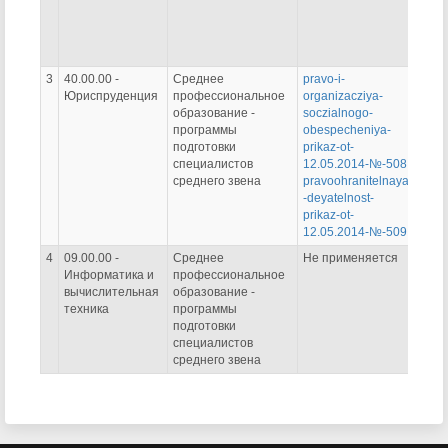
3
40.00.00 -
Среднее
pravo-i-
Не п
Юриспруденция
профессиональное
organizacziya-
образование -
soczialnogo-
программы
obespecheniya-
подготовки
prikaz-ot-
специалистов
12.05.2014-№-508
среднего звена
pravoohranitelnaya
-deyatelnost-
prikaz-ot-
12.05.2014-№-509
4
09.00.00 -
Среднее
Не применяется
Не п
Информатика и
профессиональное
вычислительная
образование -
техника
программы
подготовки
специалистов
среднего звена