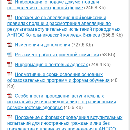
Информация о подаче документов для
поступления в электронной форме
(246.8 Kb)
Положение об апелляционной комиссии и
правилах подачи и рассмотрения апелляции по
результатам вступительных испытаний проводимых
АНПОО Котельниковский колледж бизнеса
(556.8 Kb)
Изменения и дополнения
(727.6 Kb)
Регламент работы приемной комиссии
(53 Kb)
Информация о почтовых адресах
(249.4 Kb)
Нормативные сроки освоения основных
образовательных программ и формы обучения
(48
Kb)
Особенности проведения вступительных
испытаний для инвалидов и лиц с ограниченными
возможностями здоровья
(40.6 Kb)
Положение о формах проведения вступительных
испытаний для иностранных граждан и лиц без
гражданства и правилах их проведения в АНПОО