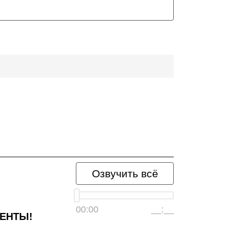
Озвучить всё
00:00
__:__
ИЕНТЫ!